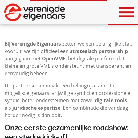
Bij
Verenigde Eigenaars
zetten we een belangrijke stap
vooruit: we zijn officieel een
strategisch partnership
aangegaan met
OpenVME
, het digitale platform dat
kleine én grote VME’s ondersteunt met transparant en
eenvoudig beheer.
Dit partnerschap maakt één belangrijke ambitie
mogelijk: eigenaars, vrijwillige syndici en professionele
syndici beter ondersteunen met zowel
digitale tools
als
juridische expertise
. Een combinatie die vandaag
harder nodig is dan ooit.
Onze eerste gezamenlijke roadshow:
een sterke kick-off