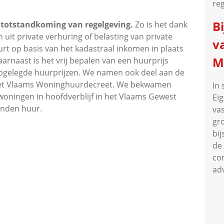
reg
B
 totstandkoming van regelgeving.
Zo is het dank
 uit private verhuring of belasting van private
v
rt op basis van het kadastraal inkomen in plaats
M
rnaast is het vrij bepalen van een huurprijs
pgelegde huurprijzen. We namen ook deel aan de
het Vlaams Woninghuurdecreet. We bekwamen
In
oningen in hoofdverblijf in het Vlaams Gewest
Ei
anden huur.
va
gr
bij
de
co
ad