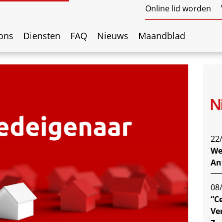
Online lid worden
ons
Diensten
FAQ
Nieuws
Maandblad
N
22
We
An
08
“C
Ve