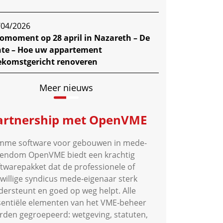
/04/2026
fomoment op 28 april in Nazareth – De
nte – Hoe uw appartement
ekomstgericht renoveren
Meer nieuws
artnership met OpenVME
imme software voor gebouwen in mede-
gendom OpenVME biedt een krachtig
ftwarepakket dat de professionele of
jwillige syndicus mede-eigenaar sterk
dersteunt en goed op weg helpt. Alle
sentiële elementen van het VME‑beheer
rden gegroepeerd: wetgeving, statuten,