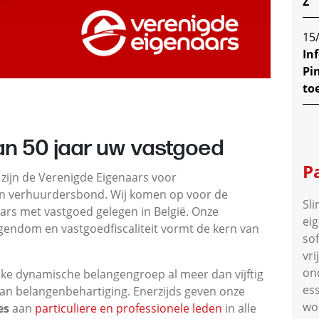
Z
15
In
Pi
to
an 50 jaar uw vastgoed
P
zijn de Verenigde Eigenaars voor
en verhuurdersbond. Wij komen op voor de
Sl
rs met vastgoed gelegen in België. Onze
ei
igendom en vastgoedfiscaliteit vormt de kern van
so
vri
on
ijke dynamische belangengroep al meer dan vijftig
es
aan belangenbehartiging. Enerzijds geven onze
wo
es
aan
particuliere en professionele leden
in alle