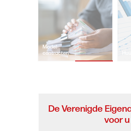
Model-
contracten
Huu
De Verenigde Eigena
voor u