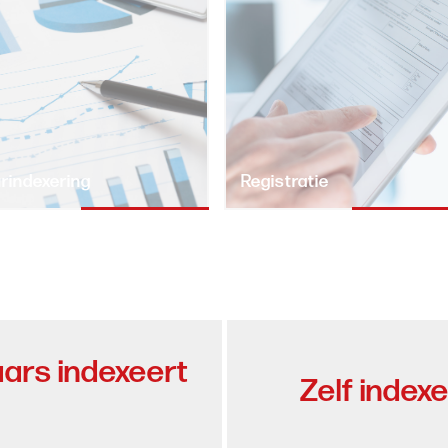
rindexering
Registratie
ars indexeert
Zelf index