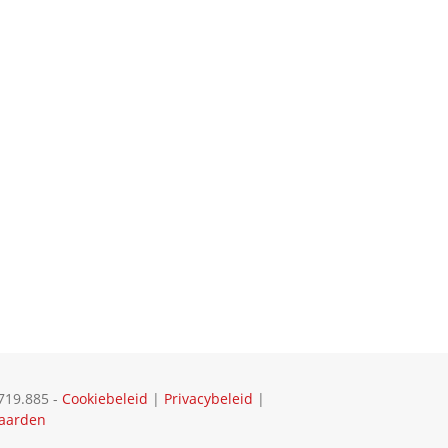
719.885 -
Cookiebeleid
|
Privacybeleid
|
aarden