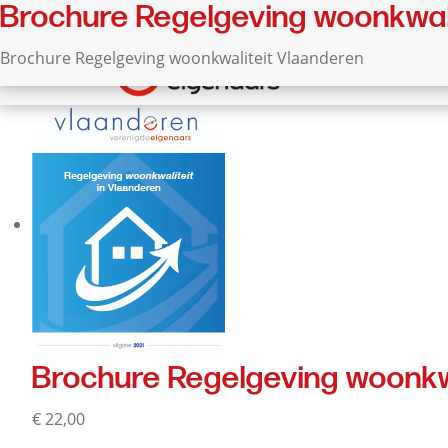
Home
/ Product verzendklassen / Brochure Regelgeving w
Brochure Regelgeving woonkwali
Toont het enige resultaat
Brochure Regelgeving woonkwaliteit Vlaanderen
Over 
Brochure Regelgeving woonkw
€
22,00